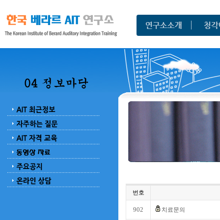
번호
902
치료문의