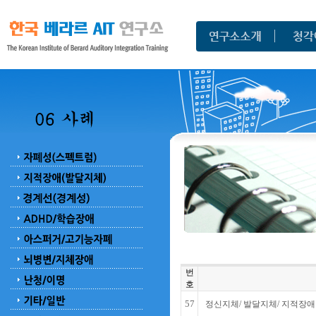
번
호
57
정신지체/ 발달지체/ 지적장애 