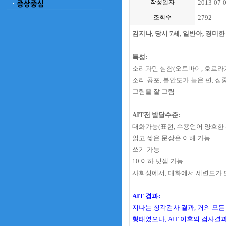
작성일자
2013-07-
조회수
2792
김지나, 당시 7세, 일반아, 경미
특성:
소리과민 심함(오토바이, 호르라기
소리 공포, 불안도가 높은 편, 집
그림을 잘 그림
AIT전 발달수준:
대화가능(표현, 수용언어 양호한 
읽고 짧은 문장은 이해 가능
쓰기 가능
10 이하 덧셈 가능
사회성에서, 대화에서 세련도가
AIT 경과:
지나는 청각검사 결과, 거의 모든
형태였으나,
AIT 이후의 검사결