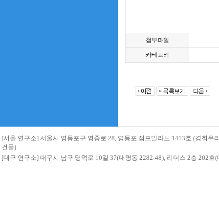
첨부파일
카테고리
[서울 연구소] 서울시 영등포구 영중로 28, 영등포 점프밀라노 1413호 (경희
건물)
[대구 연구소] 대구시 남구 명덕로 10길 37(대명동 2282-48), 리더스 2층 20