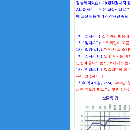
정상화되었습니다
(청각검사지 참
AIT를 하는 동안은 실질적으로 청
에 교신을 통하여 청각과민 뿐만
1차 2일째(8/8):
소리과민 반응에서
1차 3일째(8/9):
소리과민이 조금 
1차 4일째(8/10):
어제, 버스 소리
1차 6일째(8/12):
오후 회기를 마치
민성이 줄어드는지, 효과가 있는
1차 9일째(8/15):
청각예민에 아주
응이 없었습니다.
1차후 약 4개월(12/24):
교수님, 
서도 그렇게 말씀주시구요. 2차 