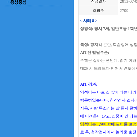
작성일자
2013-07-
조회수
2709
< 사례 8 >
성영석: 당시 7세, 일반초등 1
특성:
청지각 곤란, 학습장애 성
AIT전 발달수준:
수학은 잘하는 편인데, 읽기 이해 
대화 시 또레보다 언어 세련도에
AIT 경과:
영석이는 바로 집 앞에 다른 베
방문하였습니다. 청각검사 결과에
자음, 사람 목소리는 잘 듣지 못
에 어려움이 많고, 집중이 안 되
영석이는 1,500Hz에 필터를 
료 후, 청각검사에서 놀라운 호전