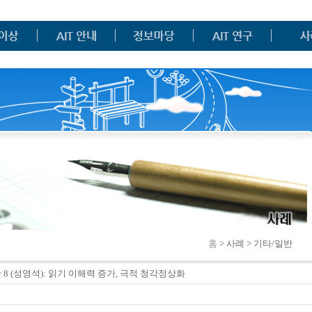
홈
> 사례 > 기타/일반
 8 (성영석): 읽기 이해력 증가, 극적 청각정상화