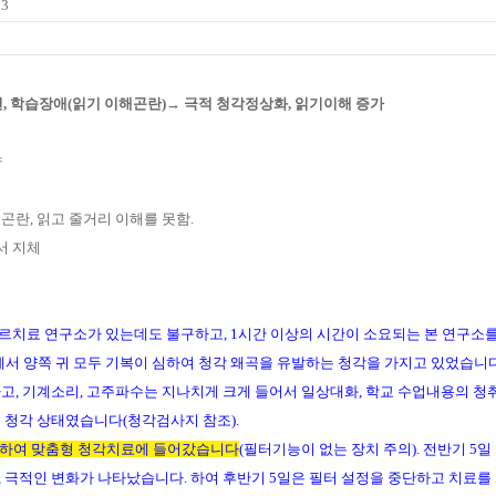
03
학년, 학습장애(읽기 이해곤란)→ 극적 청각정상화, 읽기이해 증가
향
곤란, 읽고 줄거리 이해를 못함.
서 지체
라르치료 연구소가 있는데도 불구하고, 1시간 이상의 시간이 소요되는 본 연구소
서 양쪽 귀 모두 기복이 심하여 청각 왜곡을 유발하는 청각을 가지고 있었습니다
하고, 기계소리, 고주파수는 지나치게 크게 들어서 일상대화, 학교 수업내용의 청
는 청각 상태였습니다(청각검사지 참조).
설정하여 맞춤형 청각치료에
들어갔습니다
(필터기능이 없는 장치 주의)
.
전반기 5일
, 극적인 변화가 나타났습니다. 하여 후반기 5일은 필터 설정을 중단하고 치료를