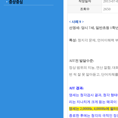
작성일자
2013-07-
조회수
2650
< 사례 9 >
선영세: 당시 7세, 일반초등 1학
특성:
청지각 문제, 언어이해력 부족
AIT전 발달수준:
정상 범위의 지능, 연산 잘함, 대
번 씩 잘 못 알아듣고, 단어자체를
AIT 경과:
영세는 청각검사 결과, 청각 형태
리는 지나치게 크게 듣는 왜곡이
영세는 2,000Hz, 4,000Hz
종료한 후에는 청각의 극적인 정