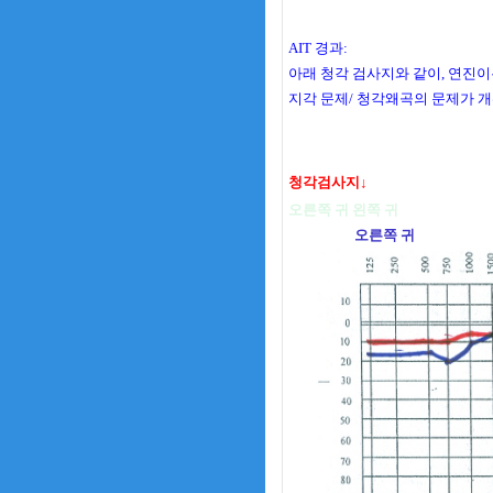
AIT 경과:
아래 청각 검사지와 같이, 연진이
지각 문제/ 청각왜곡의 문제가 
청각검사지↓
오른쪽 귀 왼쪽 귀
오른쪽 귀 왼