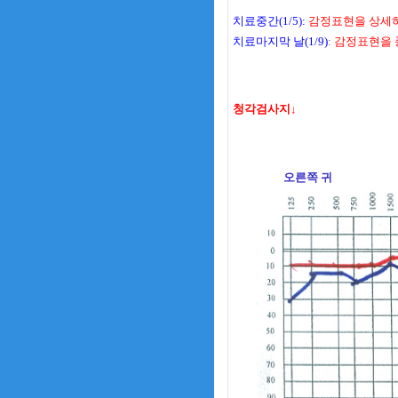
치료중간(1/5):
감정표현을 상세하
치료마지막 날(1/9)
:
감정표현을 
청각검사지↓
오른쪽 귀 왼