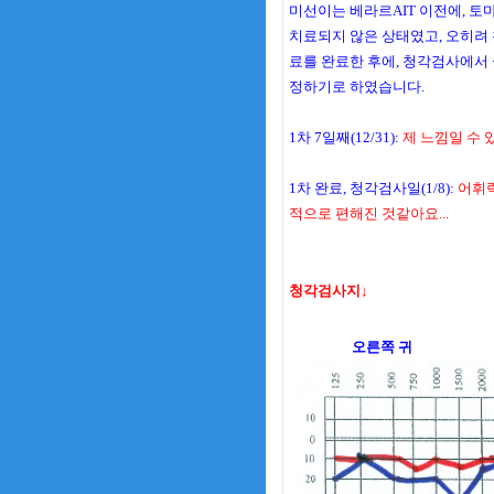
미선이는 베라르AIT 이전에, 
치료되지 않은 상태였고, 오히려
료를 완료한 후에, 청각검사에서 
정하기로 하였습니다.
1차 7일째(12/31):
제 느낌일 수 
1차 완료, 청각검사일(1/8):
어휘력
적으로 편해진 것같아요...
청각검사지↓
오른쪽 귀 왼