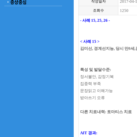
작성일자
2017-04-
조회수
1250
- 사례 15, 25, 26 -
< 사례 15 >
김미선, 경계선지능, 당시
만9세,
특성 및 발달수준:
정서불안, 감정기복
집중력 부족
문장읽고 이해가능
받아쓰기 오류
다른 치료내력:
토마티스 치료
AIT 경과: