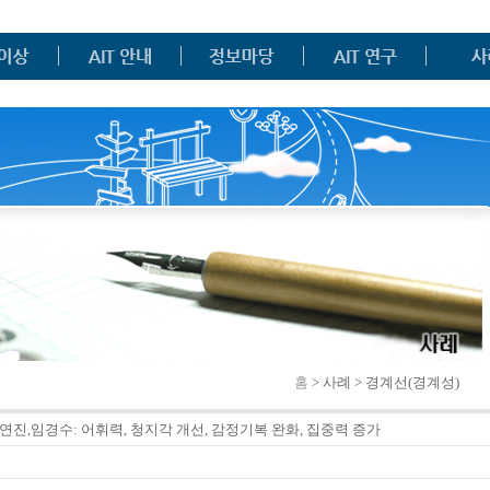
홈
> 사례 > 경계선(경계성)
연진,임경수: 어휘력, 청지각 개선, 감정기복 완화, 집중력 증가